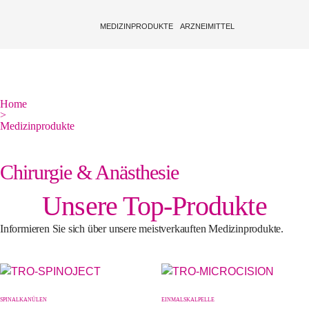
MEDIZINPRODUKTE
ARZNEIMITTEL
MENÜ
MEDIZINPRODUKTE
Home
>
ARZNEIMITTEL
Medizinprodukte
ÜBER UNS
Chirurgie & Anästhesie
NEUIGKEITEN
SERVICE
Unsere Top-Produkte
KARRIERE
Informieren Sie sich über unsere meistverkauften Medizinprodukte.
HÄNDLER WERDEN
EN
DE
SPINALKANÜLEN
EINMALSKALPELLE